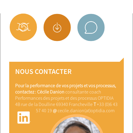
NOUS CONTACTER
Pour la performance de vos projets et vos processus,
contactez :
Cécile Danion
consultante coach
Performances des projets et des processus OPTIDIA
4B rue de la Doulline 69340 Francheville
T
+33 (0)6 43
57 40 19
@
cecile.danion(at)optidia.com