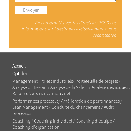
En conformité avec les directives RGPD ces
informations sont destinées exclusivement à vous
recontacter.
Accueil
Optidia
Management Projets Industriels
/
Portefeuille de projets
/
Analyse du Besoin
/
Analyse de la Valeur
/
Analyse des risques
/
Retour d'expérience industriel
Performances processus/
Amélioration de performances
/
Lean Management
/
Conduite du changement
/
Audit
processus
Coaching /
Coaching individuel
/
Coaching d'équipe
/
Coaching d'organisation